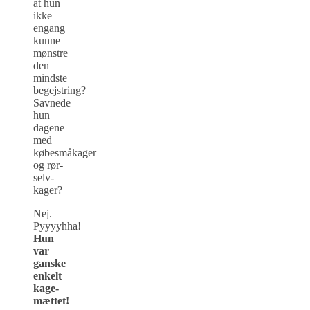
at hun
ikke
engang
kunne
mønstre
den
mindste
begejstring?
Savnede
hun
dagene
med
købesmåkager
og rør-
selv-
kager?
Nej.
Pyyyyhha!
Hun
var
ganske
enkelt
kage-
mættet!