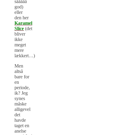
sååååå
god)
eller
den her
Karamel
Slice
(det
bliver
ikke
meget
mere
lækkert…)
Men
altså
bare for
en
periode,
ik? Jeg
synes
måske
alligevel
det
havde
taget en
anelse