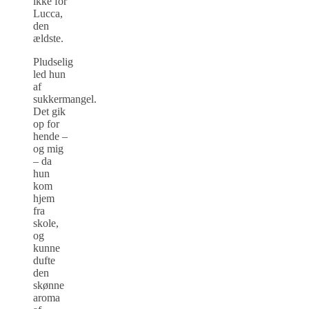
ikke for
Lucca,
den
ældste.
Pludselig
led hun
af
sukkermangel.
Det gik
op for
hende –
og mig
– da
hun
kom
hjem
fra
skole,
og
kunne
dufte
den
skønne
aroma