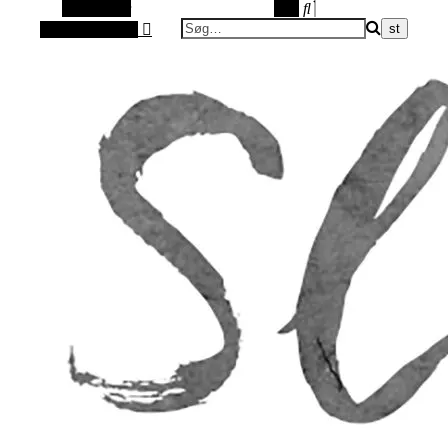
Alt sidebar
Søg
Vilkårlig artikel