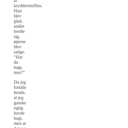
af
kryddermuffins.
Hun
blev
glad,
smilet
bredte
sig,
øjnene
blev
salige.
“Har
du
bagt,
mor?”
Da jeg
fortalte
hende,
at jeg
ganske
rigtig
havde
bagt,
men at