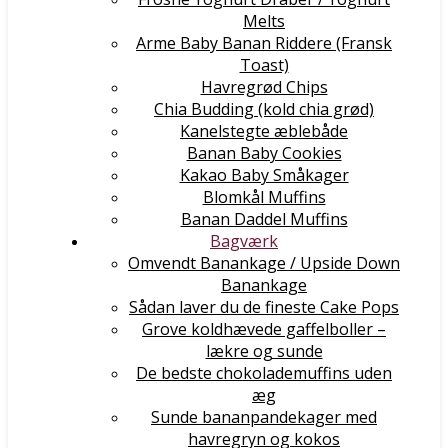
Melts
Arme Baby Banan Riddere (Fransk
Toast)
Havregrød Chips
Chia Budding (kold chia grød)
Kanelstegte æblebåde
Banan Baby Cookies
Kakao Baby Småkager
Blomkål Muffins
Banan Daddel Muffins
Bagværk
Omvendt Banankage / Upside Down
Banankage
Sådan laver du de fineste Cake Pops
Grove koldhævede gaffelboller –
lækre og sunde
De bedste chokolademuffins uden
æg
Sunde bananpandekager med
havregryn og kokos