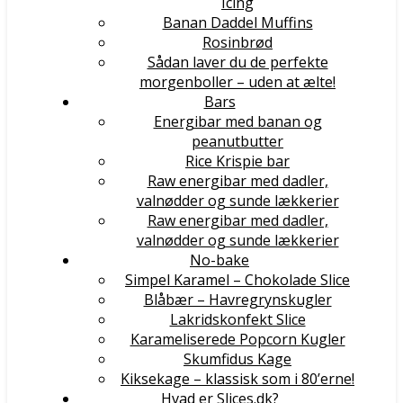
Icing
Banan Daddel Muffins
Rosinbrød
Sådan laver du de perfekte
morgenboller – uden at ælte!
Bars
Energibar med banan og
peanutbutter
Rice Krispie bar
Raw energibar med dadler,
valnødder og sunde lækkerier
Raw energibar med dadler,
valnødder og sunde lækkerier
No-bake
Simpel Karamel – Chokolade Slice
Blåbær – Havregrynskugler
Lakridskonfekt Slice
Karameliserede Popcorn Kugler
Skumfidus Kage
Kiksekage – klassisk som i 80’erne!
Hvad er Slices.dk?