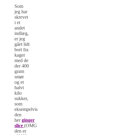
Som
jeg har
skrevet
i et
andet
indlæg,
er jeg
gået lidt
bort fra
kager
med de
der 400
gram
smør
og et
halvt
kilo
sukker,
som
eksempelvis
den
her
ginger
slice
(OMG
den er