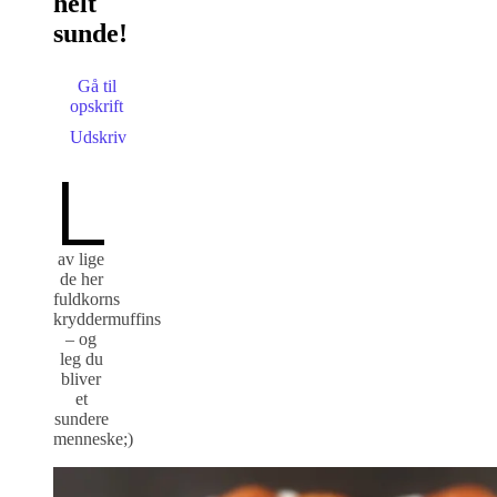
helt
sunde!
Gå til
opskrift
Udskriv
L
av lige
de her
fuldkorns
kryddermuffins
– og
leg du
bliver
et
sundere
menneske;)