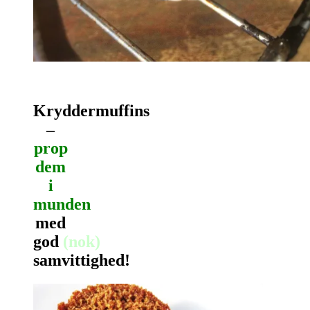
Kryddermuffins
–
prop
dem
i
munden
med
god
(nok)
samvittighed!