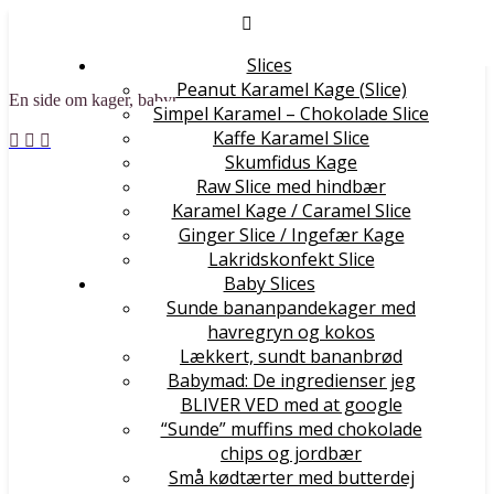
Slices
Peanut Karamel Kage (Slice)
En side om kager, babymad og andre lækre sager
Simpel Karamel – Chokolade Slice
Kaffe Karamel Slice
Skumfidus Kage
Raw Slice med hindbær
Karamel Kage / Caramel Slice
Ginger Slice / Ingefær Kage
Lakridskonfekt Slice
Baby Slices
Sunde bananpandekager med
havregryn og kokos
Lækkert, sundt bananbrød
Babymad: De ingredienser jeg
BLIVER VED med at google
“Sunde” muffins med chokolade
chips og jordbær
Små kødtærter med butterdej