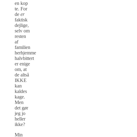
en kop
te. For
de
er
faktisk
dejlige,
selv om
resten
af
familien
herhjemme
halvbittert
er enige
om, at
de altså
IKKE
kan
kaldes
kage.
Men
det gør
jeg jo
heller
ikke?
Min