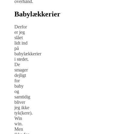
overhånd.
Babylækkerier
Derfor
er jeg
slået
lidt ind
på
babylækkerier
i stedet.
De
smager
dejligt
for
baby
og
samtidig
bliver
jeg ikke
tyk(kere).
Win
win.
Men