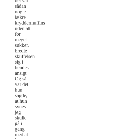
det var
sådan
nogle
lækre
kryddermuffins
uden alt
for
meget
sukker,
bredte
skuffelsen
sig i
hendes
ansigt.
Og så
var det
hun
sagde,
at hun
synes
jeg
skulle
gå i
gang
med at