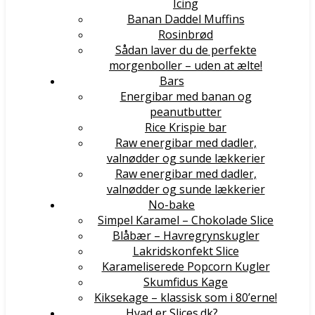
Icing
Banan Daddel Muffins
Rosinbrød
Sådan laver du de perfekte
morgenboller – uden at ælte!
Bars
Energibar med banan og
peanutbutter
Rice Krispie bar
Raw energibar med dadler,
valnødder og sunde lækkerier
Raw energibar med dadler,
valnødder og sunde lækkerier
No-bake
Simpel Karamel – Chokolade Slice
Blåbær – Havregrynskugler
Lakridskonfekt Slice
Karameliserede Popcorn Kugler
Skumfidus Kage
Kiksekage – klassisk som i 80’erne!
Hvad er Slices.dk?