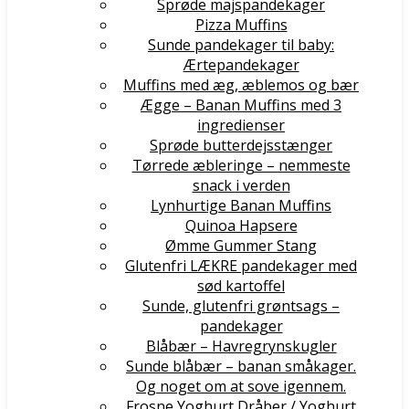
Sprøde majspandekager
Pizza Muffins
Sunde pandekager til baby:
Ærtepandekager
Muffins med æg, æblemos og bær
Ægge – Banan Muffins med 3
ingredienser
Sprøde butterdejsstænger
Tørrede æbleringe – nemmeste
snack i verden
Lynhurtige Banan Muffins
Quinoa Hapsere
Ømme Gummer Stang
Glutenfri LÆKRE pandekager med
sød kartoffel
Sunde, glutenfri grøntsags –
pandekager
Blåbær – Havregrynskugler
Sunde blåbær – banan småkager.
Og noget om at sove igennem.
Frosne Yoghurt Dråber / Yoghurt