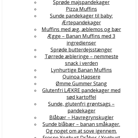
Sprøde majspandekager
Pizza Muffins
Sunde pandekager til baby:
Ærtepandekager
Muffins med æg, æblemos og bær
Ægge – Banan Muffins med 3
ingredienser
Sprøde butterdejsstænger
Tørrede æbleringe – nemmeste
snack i verden
Lynhurtige Banan Muffins
Quinoa Hapsere
Ømme Gummer Stang
Glutenfri LÆKRE pandekager med
sød kartoffel
Sunde, glutenfri grøntsags –
pandekager
Blåbær – Havregrynskugler
Sunde blåbær – banan småkager.
Og noget om at sove igennem.
Frosne Yoghurt Dråber / Yoghurt