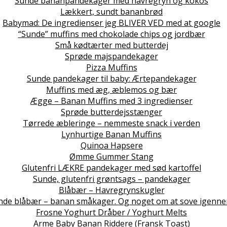
Sunde bananpandekager med havregryn og kokos
Lækkert, sundt bananbrød
Babymad: De ingredienser jeg BLIVER VED med at google
“Sunde” muffins med chokolade chips og jordbær
Små kødtærter med butterdej
Sprøde majspandekager
Pizza Muffins
Sunde pandekager til baby: Ærtepandekager
Muffins med æg, æblemos og bær
Ægge – Banan Muffins med 3 ingredienser
Sprøde butterdejsstænger
Tørrede æbleringe – nemmeste snack i verden
Lynhurtige Banan Muffins
Quinoa Hapsere
Ømme Gummer Stang
Glutenfri LÆKRE pandekager med sød kartoffel
Sunde, glutenfri grøntsags – pandekager
Blåbær – Havregrynskugler
nde blåbær – banan småkager. Og noget om at sove igenne
Frosne Yoghurt Dråber / Yoghurt Melts
Arme Baby Banan Riddere (Fransk Toast)