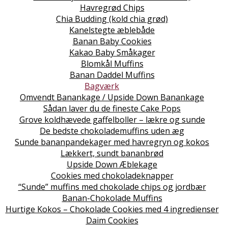
Havregrød Chips
Chia Budding (kold chia grød)
Kanelstegte æblebåde
Banan Baby Cookies
Kakao Baby Småkager
Blomkål Muffins
Banan Daddel Muffins
Bagværk
Omvendt Banankage / Upside Down Banankage
Sådan laver du de fineste Cake Pops
Grove koldhævede gaffelboller – lækre og sunde
De bedste chokolademuffins uden æg
Sunde bananpandekager med havregryn og kokos
Lækkert, sundt bananbrød
Upside Down Æblekage
Cookies med chokoladeknapper
“Sunde” muffins med chokolade chips og jordbær
Banan-Chokolade Muffins
Hurtige Kokos – Chokolade Cookies med 4 ingredienser
Daim Cookies