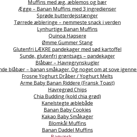
Muffins med æg, æblemos og bær
Ægge – Banan Muffins med 3 ingredienser
Sprøde butterdejsstænger
Tørrede æbleringe – nemmeste snack i verden
Lynhurtige Banan Muffins
Quinoa Hapsere
Ømme Gummer Stang
Glutenfri LÆKRE pandekager med sød kartoffel
Sunde, glutenfri grøntsags – pandekager
Blåbær – Havregrynskugler
nde blåbær – banan småkager. Og noget om at sove igenne
Frosne Yoghurt Dråber / Yoghurt Melts
Arme Baby Banan Riddere (Fransk Toast)
Havregrød Chips
Chia Budding (kold chia grød)
Kanelstegte æblebåde
Banan Baby Cookies
Kakao Baby Småkager
Blomkål Muffins
Banan Daddel Muffins
Bagværk