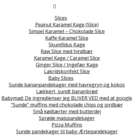
Slices
Peanut Karamel Kage (Slice)
Simpel Karamel – Chokolade Slice
Kaffe Karamel Slice
Skumfidus Kage
Raw Slice med hindbær
Karamel Kage / Caramel Slice
Ginger Slice / Ingefær Kage
Lakridskonfekt Slice
Baby Slices
Sunde bananpandekager med havregryn og kokos
Lækkert, sundt bananbrød
Babymad: De ingredienser jeg BLIVER VED med at google
“Sunde” muffins med chokolade chips og jordbær
Små kødtærter med butterdej
Sprøde majspandekager
Pizza Muffins
Sunde pandekager til baby: Ærtepandekager