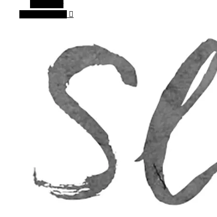
Alt sidebar
Vilkårlig artikel