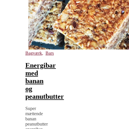
Bagværk
,
Bars
Energibar
med
banan
og
peanutbutter
Super
mættende
banan
peanutbutter