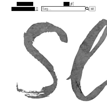
Alt sidebar
Søg
Vilkårlig artikel