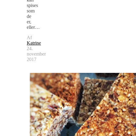
spises
som
de
er,
eller…
Af
Katrine
24.
november
2017