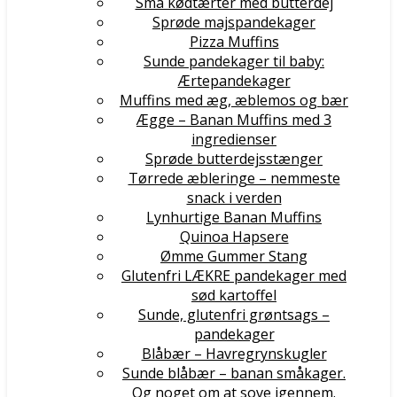
Små kødtærter med butterdej
Sprøde majspandekager
Pizza Muffins
Sunde pandekager til baby:
Ærtepandekager
Muffins med æg, æblemos og bær
Ægge – Banan Muffins med 3
ingredienser
Sprøde butterdejsstænger
Tørrede æbleringe – nemmeste
snack i verden
Lynhurtige Banan Muffins
Quinoa Hapsere
Ømme Gummer Stang
Glutenfri LÆKRE pandekager med
sød kartoffel
Sunde, glutenfri grøntsags –
pandekager
Blåbær – Havregrynskugler
Sunde blåbær – banan småkager.
Og noget om at sove igennem.