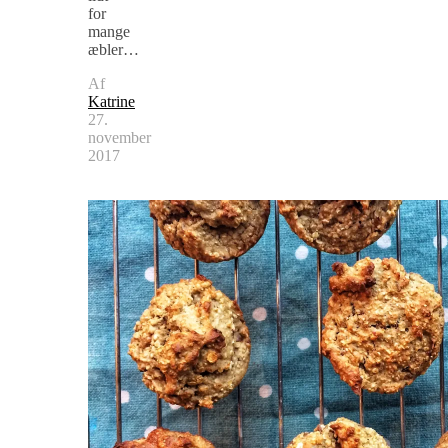
for
mange
æbler…
Af
Katrine
27.
november
2017