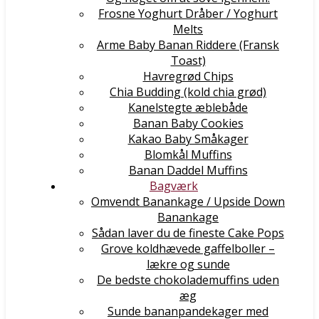
Frosne Yoghurt Dråber / Yoghurt
Melts
Arme Baby Banan Riddere (Fransk
Toast)
Havregrød Chips
Chia Budding (kold chia grød)
Kanelstegte æblebåde
Banan Baby Cookies
Kakao Baby Småkager
Blomkål Muffins
Banan Daddel Muffins
Bagværk
Omvendt Banankage / Upside Down
Banankage
Sådan laver du de fineste Cake Pops
Grove koldhævede gaffelboller –
lækre og sunde
De bedste chokolademuffins uden
æg
Sunde bananpandekager med