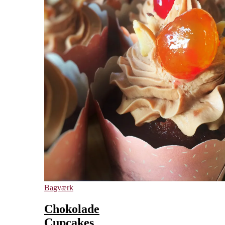
Bagværk
Chokolade
Cupcakes