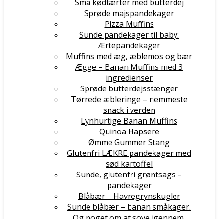
Små kødtærter med butterdej
Sprøde majspandekager
Pizza Muffins
Sunde pandekager til baby:
Ærtepandekager
Muffins med æg, æblemos og bær
Ægge – Banan Muffins med 3
ingredienser
Sprøde butterdejsstænger
Tørrede æbleringe – nemmeste
snack i verden
Lynhurtige Banan Muffins
Quinoa Hapsere
Ømme Gummer Stang
Glutenfri LÆKRE pandekager med
sød kartoffel
Sunde, glutenfri grøntsags –
pandekager
Blåbær – Havregrynskugler
Sunde blåbær – banan småkager.
Og noget om at sove igennem.