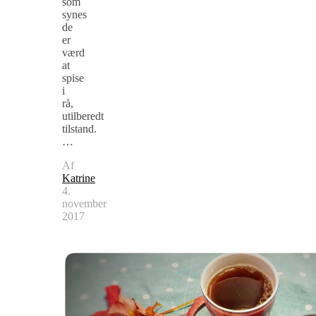
som
synes
de
er
værd
at
spise
i
rå,
utilberedt
tilstand.
…
Af
Katrine
4.
november
2017