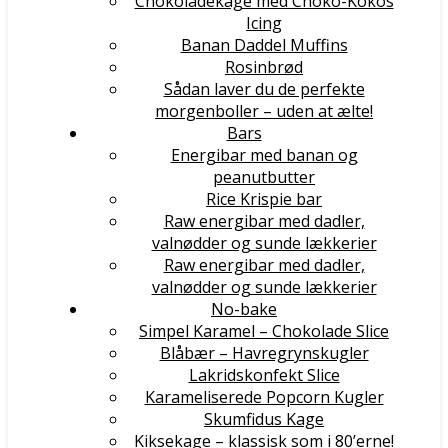
Chokoladekage med Choko-Kokos
Icing
Banan Daddel Muffins
Rosinbrød
Sådan laver du de perfekte
morgenboller – uden at ælte!
Bars
Energibar med banan og
peanutbutter
Rice Krispie bar
Raw energibar med dadler,
valnødder og sunde lækkerier
Raw energibar med dadler,
valnødder og sunde lækkerier
No-bake
Simpel Karamel – Chokolade Slice
Blåbær – Havregrynskugler
Lakridskonfekt Slice
Karameliserede Popcorn Kugler
Skumfidus Kage
Kiksekage – klassisk som i 80’erne!