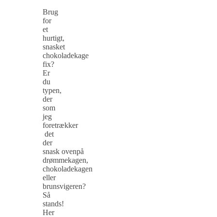
Brug
for
et
hurtigt,
snasket
chokoladekage
fix?
Er
du
typen,
der
som
jeg
foretrækker
det
der
snask ovenpå
drømmekagen,
chokoladekagen
eller
brunsvigeren?
Så
stands!
Her