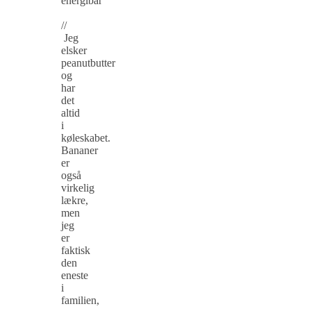
energibar
//
Jeg
elsker
peanutbutter
og
har
det
altid
i
køleskabet.
Bananer
er
også
virkelig
lækre,
men
jeg
er
faktisk
den
eneste
i
familien,