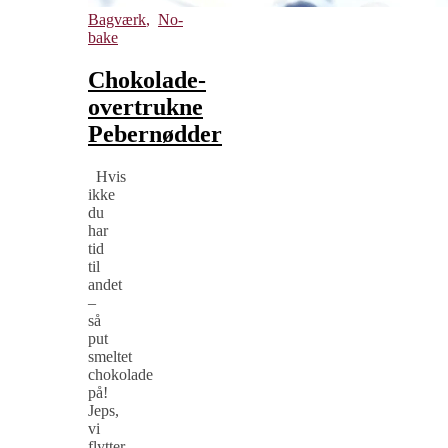
Bagværk
,
No-
bake
Chokolade-
overtrukne
Pebernødder
Hvis
ikke
du
har
tid
til
andet
–
så
put
smeltet
chokolade
på!
Jeps,
vi
flytter