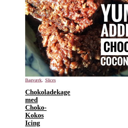
Bagværk
,
Slices
Chokoladekage
med
Choko-
Kokos
Icing