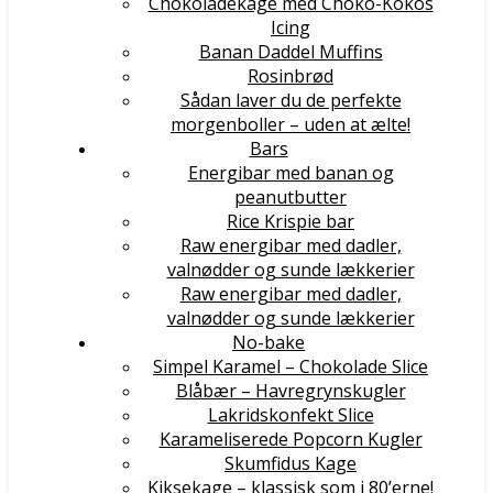
Chokoladekage med Choko-Kokos
Icing
Banan Daddel Muffins
Rosinbrød
Sådan laver du de perfekte
morgenboller – uden at ælte!
Bars
Energibar med banan og
peanutbutter
Rice Krispie bar
Raw energibar med dadler,
valnødder og sunde lækkerier
Raw energibar med dadler,
valnødder og sunde lækkerier
No-bake
Simpel Karamel – Chokolade Slice
Blåbær – Havregrynskugler
Lakridskonfekt Slice
Karameliserede Popcorn Kugler
Skumfidus Kage
Kiksekage – klassisk som i 80’erne!