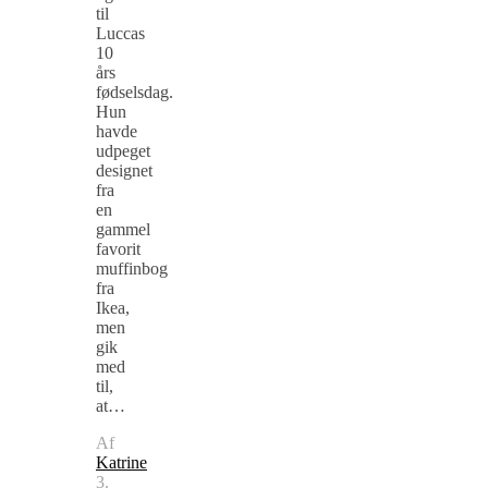
til
Luccas
10
års
fødselsdag.
Hun
havde
udpeget
designet
fra
en
gammel
favorit
muffinbog
fra
Ikea,
men
gik
med
til,
at…
Af
Katrine
3.